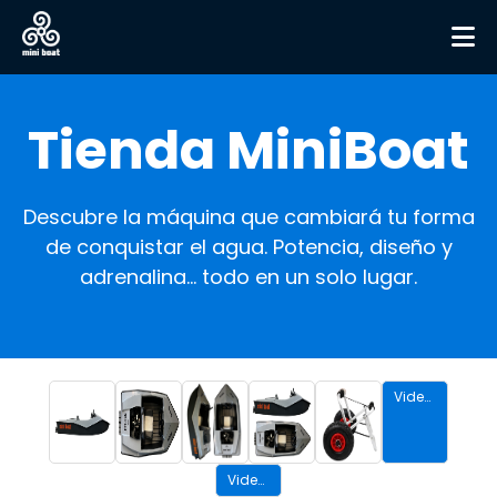
Tienda MiniBoat
Descubre la máquina que cambiará tu forma
de conquistar el agua. Potencia, diseño y
adrenalina… todo en un solo lugar.
Video 1
Video 2